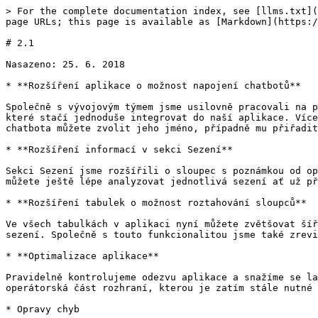
> For the complete documentation index, see [llms.txt](
page URLs; this page is available as [Markdown](https:/
# 2.1

Nasazeno: 25. 6. 2018

* **Rozšíření aplikace o možnost napojení chatbotů**

Společně s vývojovým týmem jsme usilovně pracovali na p
které stačí jednoduše integrovat do naší aplikace. Více
chatbota můžete zvolit jeho jméno, případně mu přiřadit
* **Rozšíření informací v sekci Sezení**

Sekci Sezení jsme rozšířili o sloupec s poznámkou od op
můžete ještě lépe analyzovat jednotlivá sezení ať už př
* **Rozšíření tabulek o možnost roztahování sloupců**

Ve všech tabulkách v aplikaci nyní můžete zvětšovat šíř
sezení. Společně s touto funkcionalitou jsme také zrevi
* **Optimalizace aplikace**

Pravidelně kontrolujeme odezvu aplikace a snažíme se la
operátorská část rozhraní, kterou je zatím stále nutné 
* Opravy chyb
