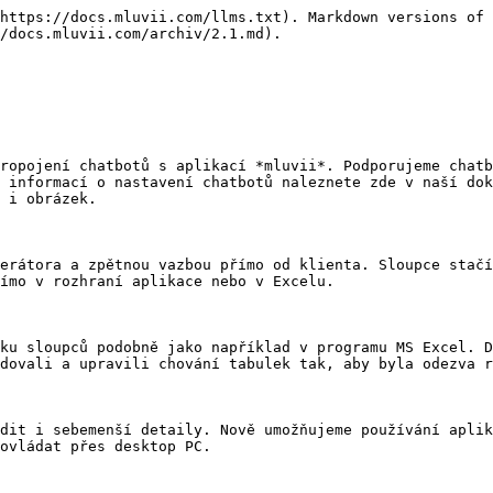
https://docs.mluvii.com/llms.txt). Markdown versions of 
/docs.mluvii.com/archiv/2.1.md).

ropojení chatbotů s aplikací *mluvii*. Podporujeme chatb
 informací o nastavení chatbotů naleznete zde v naší dok
 i obrázek.

erátora a zpětnou vazbou přímo od klienta. Sloupce stačí
ímo v rozhraní aplikace nebo v Excelu.

ku sloupců podobně jako například v programu MS Excel. D
dovali a upravili chování tabulek tak, aby byla odezva r
dit i sebemenší detaily. Nově umožňujeme používání aplik
ovládat přes desktop PC.
