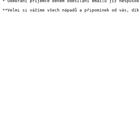
* Odebrání příjemce během odesílání emailu již nespůsob