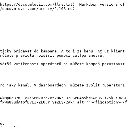
https://docs.mluvii.com/llms.txt). Markdown versions of 
/docs.mluvii.com/archiv/2.108.md).

ticky přidávat do kampaně. A to i za běhu. Ať už klient 
můžete pravidla rozšířit pomocí callparametrů.

větší vytíženosti operátorů si můžete kampaň pozastavit 
ro jaký kanál. V dashboardech, můžete zvolit "Operátoří 
WkMp0d37mC-cJXSMMZBrgZBz2BKrE32ESrU4o5bNKw68S_i75kCi3wSL
fxWn8VudAt6fBVEI-ZLU3r_yeZLy-2Ak" alt=""><figcaption></f
ě.
