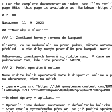
> For the complete documentation index, see [llms.txt](
page URLs; this page is available as [Markdown](https:/
# 2.108

Nasazeno: 11. 9. 2023

## **Novinky v mluvii**

### 1) Zmeškané hovory rovnou do kampaně

Klienty, co se nedovolali na první pokus, můžete automa
přehled. To vše díky novým pravidlům pro kampaň. Navíc 
Odbavování zmeškaných hovorů si řídíte sami. V čase nej
pokračovat tam, kde jste přestali.&#x20;

### 2) Počet operátorů online

Nově vidíte kolik operátorů máte k dispozici online a p
na obrazovce, všem na očích.

<figure><img src="https://lh6.googleusercontent.com/EUM
lLa0KaDq6_xZEL7rtxwRVtmUqa4n50y0dyBG2qcoyGorM7m0rqwPBDT
**Drobné úpravy v aplikaci:**

* Opravili jsme dědění nastavení z defaultního balíčku

* Stav emailu vytvořeného přes API se již počítá správn