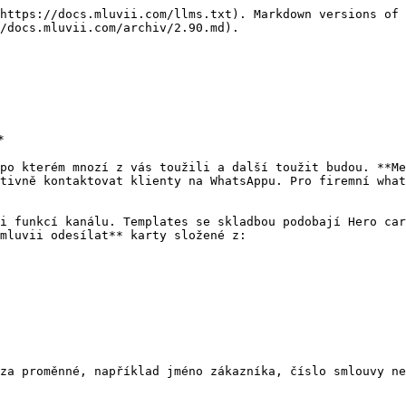
https://docs.mluvii.com/llms.txt). Markdown versions of 
/docs.mluvii.com/archiv/2.90.md).



po kterém mnozí z vás toužili a další toužit budou. **Me
tivně kontaktovat klienty na WhatsAppu. Pro firemní what
i funkcí kanálu. Templates se skladbou podobají Hero car
mluvii odesílat** karty složené z:

za proměnné, například jméno zákazníka, číslo smlouvy ne