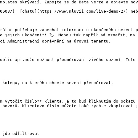
mplates skrývají. Zapojte se do Beta verze a objevte nov
0608/), [chatu](https://www.mluvii.com/live-demo-2/) neb
rátor potřebuje zanechat informaci u ukončeného sezení p
o jejich ukončení** 🏷️. Mohou tak například označit, na 
ci Administrační oprávnění na úrovni tenantu.

ublic-api.md)o možnost přesměrování živého sezení. Toto 
 kolegu, na kterého chcete sezení přesměrovat.

m vytočit číslo** klienta, a to buď kliknutím do odkazu 
 hovorů. Klientovo číslo můžete také rychle zkopírovat j
 jde odfiltrovat
