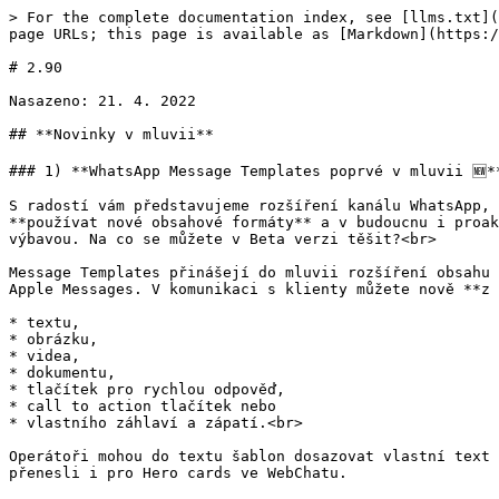
> For the complete documentation index, see [llms.txt](
page URLs; this page is available as [Markdown](https:/
# 2.90

Nasazeno: 21. 4. 2022

## **Novinky v mluvii**

### 1) **WhatsApp Message Templates poprvé v mluvii 🆕**
S radostí vám představujeme rozšíření kanálu WhatsApp, 
**používat nové obsahové formáty** a v budoucnu i proak
výbavou. Na co se můžete v Beta verzi těšit?<br>

Message Templates přinášejí do mluvii rozšíření obsahu 
Apple Messages. V komunikaci s klienty můžete nově **z 
* textu,

* obrázku,

* videa,

* dokumentu,

* tlačítek pro rychlou odpověď,

* call to action tlačítek nebo

* vlastního záhlaví a zápatí.<br>

Operátoři mohou do textu šablon dosazovat vlastní text 
přenesli i pro Hero cards ve WebChatu.
