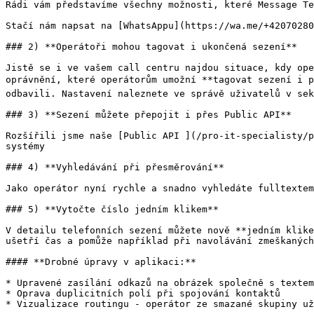
Rádi vám představíme všechny možnosti, které Message Te
Stačí nám napsat na [WhatsAppu](https://wa.me/+42070280
### 2) **Operátoři mohou tagovat i ukončená sezení**

Jistě se i ve vašem call centru najdou situace, kdy ope
oprávnění, které operátorům umožní **tagovat sezení i p
odbavili. Nastavení naleznete ve správě uživatelů v sek
### 3) **Sezení můžete přepojit i přes Public API**

Rozšířili jsme naše [Public API ](/pro-it-specialisty/p
systémy

### 4) **Vyhledávání při přesměrování**

Jako operátor nyní rychle a snadno vyhledáte fulltextem
### 5) **Vytočte číslo jedním klikem**

V detailu telefonních sezení můžete nově **jedním klike
ušetří čas a pomůže například při navolávání zmeškaných
#### **Drobné úpravy v aplikaci:**

* Upravené zasílání odkazů na obrázek společně s textem

* Oprava duplicitních polí při spojování kontaktů

* Vizualizace routingu - operátor ze smazané skupiny už