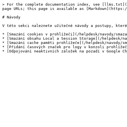
> For the complete documentation index, see [llms.txt](
page URLs; this page is available as [Markdown](https:/
# Návody

V této sekci naleznete užitečné návody a postupy, které
* [Smazání cookies v prohlížeči](/helpdesk/navody/smaza
* [Smazání obsahu Local a Session Storage](/helpdesk/na
* [Smazání cache paměti prohlížeče](/helpdesk/navody/sm
* [Přidání časových značek pro logy v konzoli prohlížeč