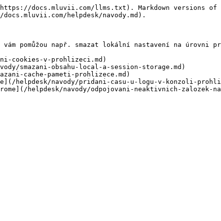
https://docs.mluvii.com/llms.txt). Markdown versions of 
/docs.mluvii.com/helpdesk/navody.md).

 vám pomůžou např. smazat lokální nastavení na úrovni pr
ni-cookies-v-prohlizeci.md)

vody/smazani-obsahu-local-a-session-storage.md)

azani-cache-pameti-prohlizece.md)

e](/helpdesk/navody/pridani-casu-u-logu-v-konzoli-prohli