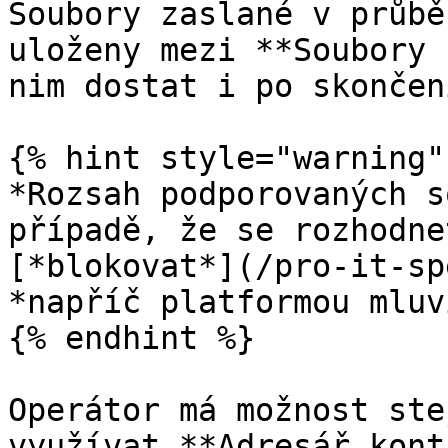
Soubory zaslané v průbě
uloženy mezi **Soubory 
nim dostat i po skončen
{% hint style="warning" 
*Rozsah podporovaných s
případě, že se rozhodne
[*blokovat*](/pro-it-sp
*napříč platformou mluvi
{% endhint %}

Operátor má možnost ste
využívat **Adresář kont