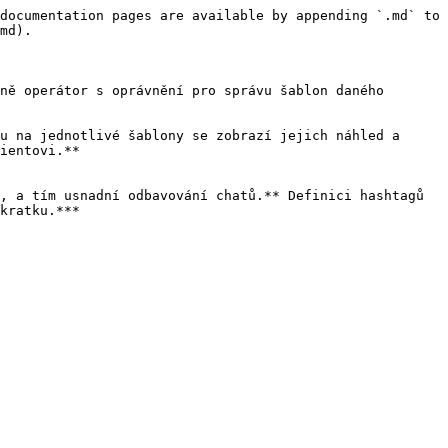
documentation pages are available by appending `.md` to 
md).

ně operátor s oprávnění pro správu šablon daného 
u na jednotlivé šablony se zobrazí jejich náhled a 
ientovi.**

, a tím usnadní odbavování chatů.** Definici hashtagů 
kratku.***
