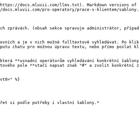
https://docs.mluvii.com/llms.txt). Markdown versions of 
/docs.mluvii.com/pro-operatory/prace-s-klientem/sablony.
ch zprávách. (obsah sekce spravuje administrátor, případ
ovních a je v nich možné fulltextově vyhledávat. Po klik
putu chatu pro možnou úpravu textu, nebo přímo poslat kl
která **usnadní operátorům vyhledávání konkrétní šablony
tového pole **stačí napsat znak "#" a zvolit konkrétní z
vt0>" %}

řet si podle potřeby i vlastní šablony.*
