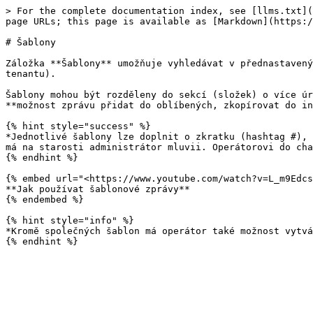
> For the complete documentation index, see [llms.txt](
page URLs; this page is available as [Markdown](https:/
# Šablony

Záložka **Šablony** umožňuje vyhledávat v přednastavený
tenantu).

Šablony mohou být rozděleny do sekcí (složek) o více úr
**možnost zprávu přidat do oblíbených, zkopírovat do in
{% hint style="success" %}

*Jednotlivé šablony lze doplnit o zkratku (hashtag #), 
má na starosti administrátor mluvii. Operátorovi do cha
{% endhint %}

{% embed url="<https://www.youtube.com/watch?v=L_m9Edcs
**Jak používat šablonové zprávy**

{% endembed %}

{% hint style="info" %}

*Kromě společných šablon má operátor také možnost vytvá