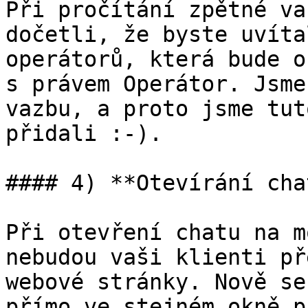
Při pročítání zpětné va
dočetli, že byste uvíta
operátorů, která bude o
s právem Operátor. Jsme
vazbu, a proto jsme tut
přidali :-).

#### 4) **Otevírání cha
Při otevření chatu na m
nebudou vaši klienti př
webové stránky. Nově se
přímo ve stejném okně p