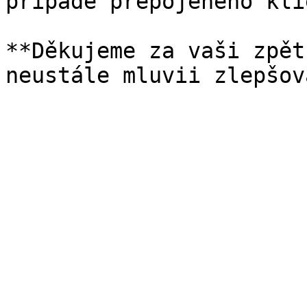
případě přepojeného kli
**Děkujeme za vaši zpět