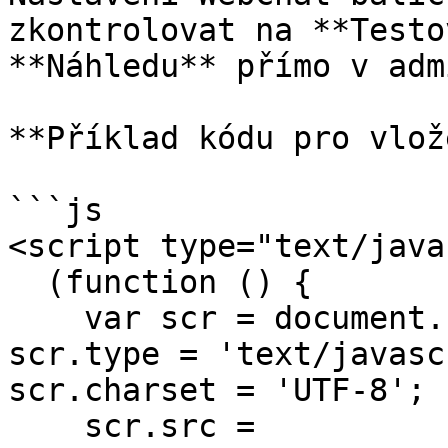
zkontrolovat na **Testo
**Náhledu** přímo v adm
**Příklad kódu pro vlož
```js

<script type="text/java
  (function () {

    var scr = document.createElement('script'); 
scr.type = 'text/javasc
scr.charset = 'UTF-8';

    scr.src = 