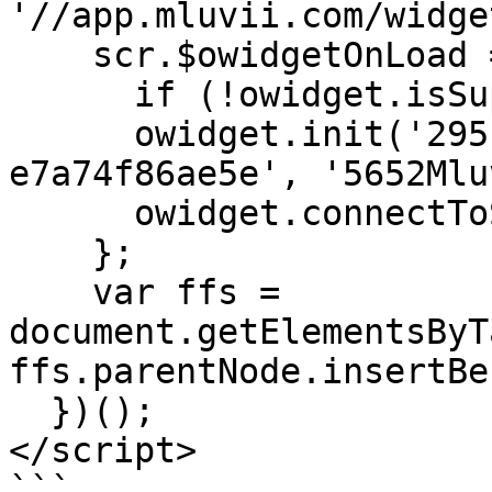
'//app.mluvii.com/widge
    scr.$owidgetOnLoad = function (owidget) {

      if (!owidget.isSupported) { return; }

      owidget.init('295b1064-cf5b-4a5d-9e05-
e7a74f86ae5e', '5652Mlu
      owidget.connectToServer();

    };

    var ffs = 
document.getElementsByT
ffs.parentNode.insertBe
  })();

</script>

```
