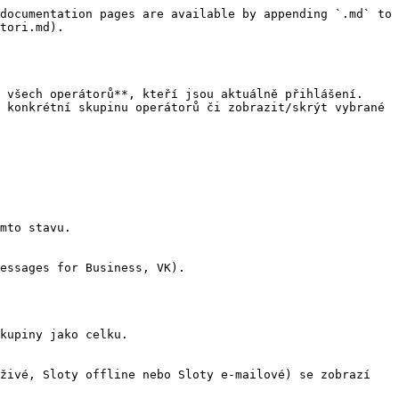
documentation pages are available by appending `.md` to 
tori.md).

 všech operátorů**, kteří jsou aktuálně přihlášení. 
 konkrétní skupinu operátorů či zobrazit/skrýt vybrané 
mto stavu.

essages for Business, VK).

kupiny jako celku.

živé, Sloty offline nebo Sloty e-mailové) se zobrazí 