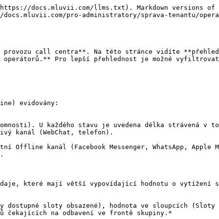
https://docs.mluvii.com/llms.txt). Markdown versions of 
/docs.mluvii.com/pro-administratory/sprava-tenantu/opera
 provozu call centra**. Na této stránce vidíte **přehled
 operátorů.** Pro lepší přehlednost je možné vyfiltrovat
ine) evidovány:

omnosti). U každého stavu je uvedena délka strávená v to
ivý kanál (WebChat, telefon).

tní Offline kanál (Facebook Messenger, WhatsApp, Apple M
.

daje, které mají větší vypovídající hodnotu o vytížení s
y dostupné sloty obsazené), hodnota ve sloupcích (Sloty 
ů čekajících na odbavení ve frontě skupiny.*
