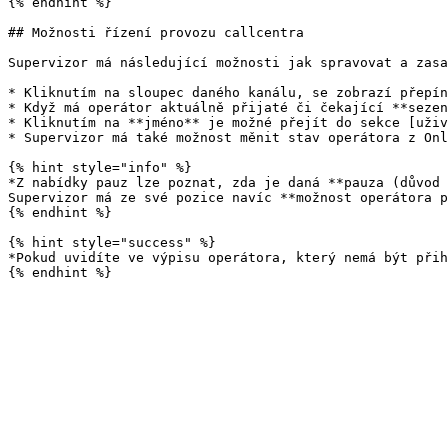
{% endhint %}

## Možnosti řízení provozu callcentra

Supervizor má následující možnosti jak spravovat a zasa
* Kliknutím na sloupec daného kanálu, se zobrazí přepín
* Když má operátor aktuálně přijaté či čekající **sezen
* Kliknutím na **jméno** je možné přejít do sekce [uživ
* Supervizor má také možnost měnit stav operátora z Onl
{% hint style="info" %}

*Z nabídky pauz lze poznat, zda je daná **pauza (důvod 
Supervizor má ze své pozice navíc **možnost operátora p
{% endhint %}

{% hint style="success" %}

*Pokud uvidíte ve výpisu operátora, který nemá být přih