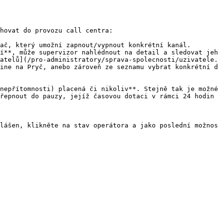
hovat do provozu call centra:

ač, který umožní zapnout/vypnout konkrétní kanál.

í**, může supervizor nahlédnout na detail a sledovat jeh
atelů](/pro-administratory/sprava-spolecnosti/uzivatele.
ine na Pryč, anebo zároveň ze seznamu vybrat konkrétní d
nepřítomnosti) placená či nikoliv**. Stejně tak je možné
řepnout do pauzy, jejíž časovou dotaci v rámci 24 hodin 
lášen, klikněte na stav operátora a jako poslední možnos