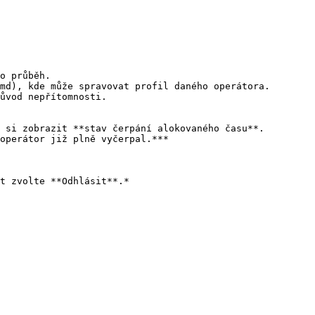
o průběh.

md), kde může spravovat profil daného operátora.

ůvod nepřítomnosti.

 si zobrazit **stav čerpání alokovaného času**. 
operátor již plně vyčerpal.***

t zvolte **Odhlásit**.*
