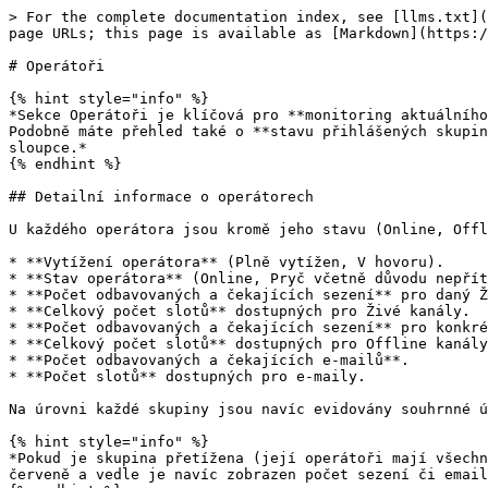
> For the complete documentation index, see [llms.txt](
page URLs; this page is available as [Markdown](https:/
# Operátoři

{% hint style="info" %}

*Sekce Operátoři je klíčová pro **monitoring aktuálního
Podobně máte přehled také o **stavu přihlášených skupin
sloupce.*

{% endhint %}

## Detailní informace o operátorech

U každého operátora jsou kromě jeho stavu (Online, Offl
* **Vytížení operátora** (Plně vytížen, V hovoru).

* **Stav operátora** (Online, Pryč včetně důvodu nepřít
* **Počet odbavovaných a čekajících sezení** pro daný Ž
* **Celkový počet slotů** dostupných pro Živé kanály.

* **Počet odbavovaných a čekajících sezení** pro konkré
* **Celkový počet slotů** dostupných pro Offline kanály
* **Počet odbavovaných a čekajících e-mailů**.

* **Počet slotů** dostupných pro e-maily.

Na úrovni každé skupiny jsou navíc evidovány souhrnné ú
{% hint style="info" %}

*Pokud je skupina přetížena (její operátoři mají všechn
červeně a vedle je navíc zobrazen počet sezení či email