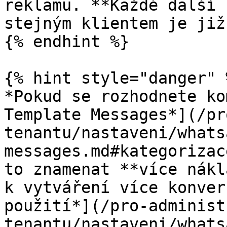
reklamu. **Každé další 
stejným klientem je již
{% endhint %}

{% hint style="danger" %
*Pokud se rozhodnete ko
Template Messages*](/pr
tenantu/nastaveni/whats
messages.md#kategorizac
to znamenat **více nákl
k vytváření více konver
použití*](/pro-administ
tenantu/nastaveni/whats