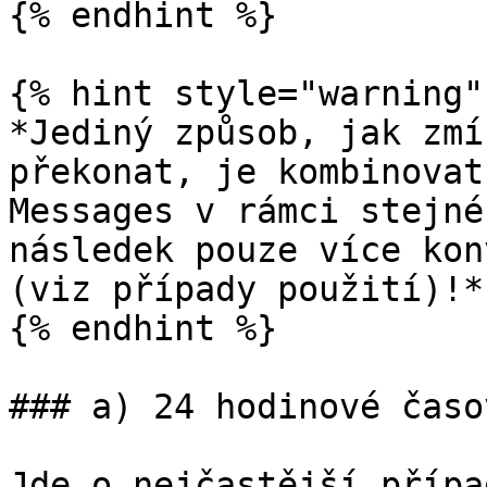
{% endhint %}

{% hint style="warning" 
*Jediný způsob, jak zmí
překonat, je kombinovat
Messages v rámci stejné
následek pouze více kon
(viz případy použití)!*

{% endhint %}

### a) 24 hodinové časo
Jde o nejčastější přípa