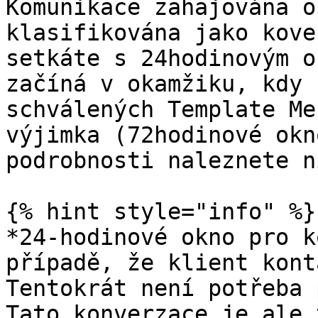
Komunikace zahajována o
klasifikována jako kove
setkáte s 24hodinovým o
začíná v okamžiku, kdy 
schválených Template Me
výjimka (72hodinové okn
podrobnosti naleznete ní
{% hint style="info" %}

*24-hodinové okno pro k
případě, že klient kont
Tentokrát není potřeba 
Tato konverzace je ale 