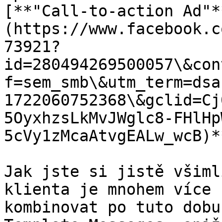
[**"Call-to-action Ad"*
(https://www.facebook.c
73921?
id=280494269500057\&con
f=sem_smb\&utm_term=dsa
1722060752368\&gclid=Cj
5OyxhzsLkMvJWglc8-FHlHp
5cVy1zMcaAtvgEALw_wcB)*
Jak jste si jistě všiml
klienta je mnohem více 
kombinovat po tuto dobu