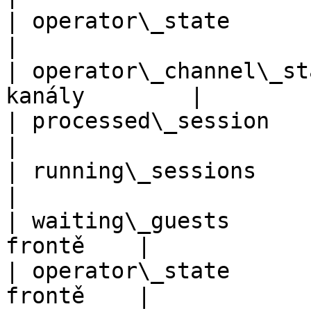
| operator\_state          | st
|

| operator\_channel\_st
kanály        |

| processed\_session       | 
|

| running\_sessions        | 
|

| waiting\_guests      
frontě    |

| operator\_state      
frontě    |
