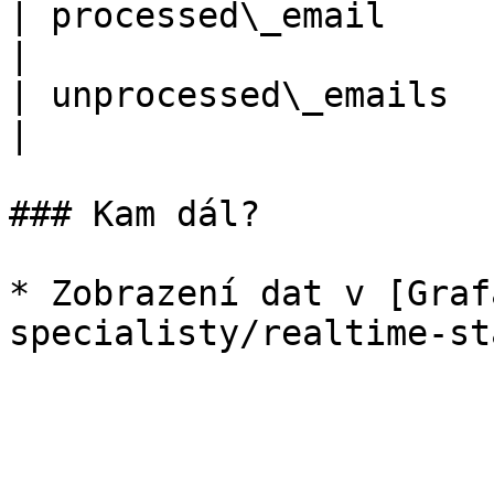
| processed\_email         | 
|

| unprocessed\_emails      
|

### Kam dál?

* Zobrazení dat v [Graf