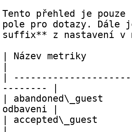
Tento přehled je pouze 
pole pro dotazy. Dále j
suffix** z nastavení v 
| Název metriky            | Popis      
|

| ---------------------
-------- |

| abandoned\_guest     
odbaveni |

| accepted\_guest          | př
|
