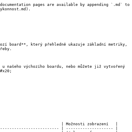
documentation pages are available by appending `.md` to 
ykonnost.md).

ozí board**, který přehledně ukazuje základní metriky, 
řeby.

 u našeho výchozího boardu, nebo můžete již vytvořený 
#x20;

                          | Možnosti zobrazení   |

------------------------- | -------------------- |
