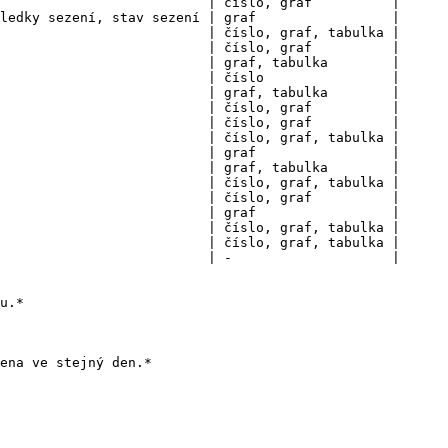
                          | číslo, graf          |

ledky sezení, stav sezení | graf                 |

                          | číslo, graf, tabulka |

                          | číslo, graf          |

                          | graf, tabulka        |

                          | číslo                |

                          | graf, tabulka        |

                          | číslo, graf          |

                          | číslo, graf          |

                          | číslo, graf, tabulka |

                          | graf                 |

                          | graf, tabulka        |

                          | číslo, graf, tabulka |

                          | číslo, graf          |

                          | graf                 |

                          | číslo, graf, tabulka |

                          | číslo, graf, tabulka |

                          | -                    |

u.*

ena ve stejný den.*
