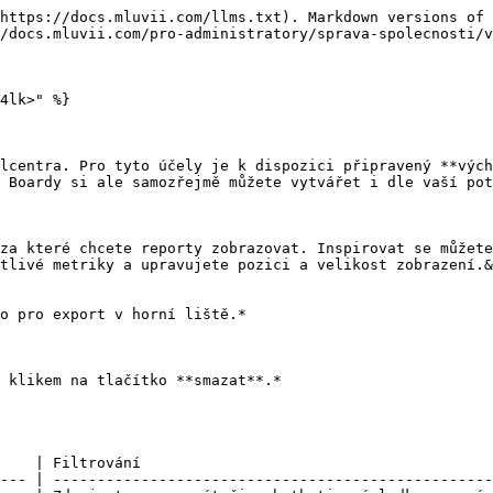
https://docs.mluvii.com/llms.txt). Markdown versions of 
/docs.mluvii.com/pro-administratory/sprava-spolecnosti/v
4lk>" %}

lcentra. Pro tyto účely je k dispozici připravený **vých
 Boardy si ale samozřejmě můžete vytvářet i dle vaší pot
za které chcete reporty zobrazovat. Inspirovat se můžete
tlivé metriky a upravujete pozici a velikost zobrazení.&
o pro export v horní liště.*

 klikem na tlačítko **smazat**.*

    | Filtrování                                        
--- | --------------------------------------------------