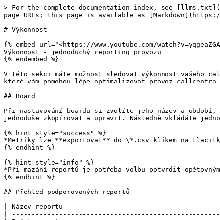
> For the complete documentation index, see [llms.txt](
page URLs; this page is available as [Markdown](https:/
# Výkonnost

{% embed url="<https://www.youtube.com/watch?v=yqgeaZGA
Výkonnost - jednoduchý reporting provozu

{% endembed %}

V této sekci máte možnost sledovat výkonnost vašeho cal
které vám pomohou lépe optimalizovat provoz callcentra.
## Board

Při nastavování boardu si zvolíte jeho název a období, 
jednoduše zkopírovat a upravit. Následně vkládáte jedno
{% hint style="success" %}

*Metriky lze **exportovat** do \*.csv klikem na tlačítk
{% endhint %}

{% hint style="info" %}

*Při mazání reportů je potřeba volbu potvrdit opětovným
{% endhint %}

## Přehled podporovaných reportů

| Název reportu                                        
| -----------------------------------------------------