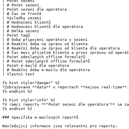
| Počet sezení                                         
| Ø Počet sezení                                       
| Počet sezení dle operátora                           
| Ø Čas ve frontě                                      
| Výsledky sezení                                      
| Ø Hodnocení klientů                                  
| Ø Hodnocení klientů dle operátora                    
| Ø Délka sezení                                       
| Počet tagů                                           
| Ø Doba připojení operátora v sezení                  
| Ø Reakční doba na zprávu od klienta                  
| Ø Reakční doba na zprávu od klienta dle operátora    
| Ø Čas mezi přijetím klienta a první zprávou od operát
| Počet odeslaných offline formulářů                   
| Ø Počet odeslaných offline formulářů                 
| Počet e-mailů dle operátora                          
| Ø Reakční doba e-mailu dle operátora                 
| Vlastní text                                         
{% hint style="danger" %}

*Zobrazovaná **data** v reportech **nejsou real-time**.
{% endhint %}

{% hint style="info" %}

*V rámci reportu **"Počet sezení dle operátora"** se za
{% endhint %}

### Specifika e-mailových reportů

Následující informace jsou relevantní pro reporty:
