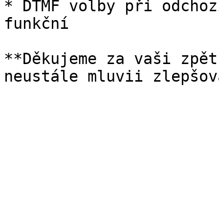
* DTMF volby při odchoz
funkční

**Děkujeme za vaši zpět