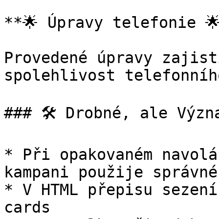
**🌟 Úpravy telefonie 🌟
Provedené úpravy zajist
spolehlivost telefonníh
### 🛠 Drobné, ale Význa
* Při opakovaném navolá
kampani použije správné
* V HTML přepisu sezení
cards
